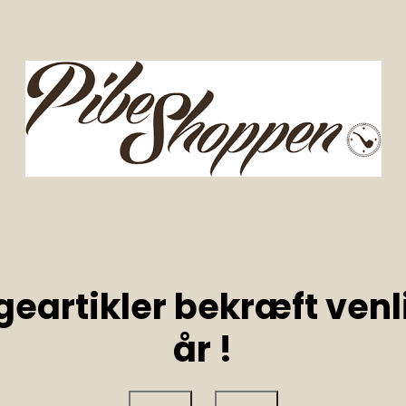
geartikler bekræft venli
år !